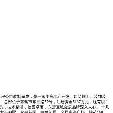
装工程公司改制而成，是一家集房地产开发、建筑施工、装饰装
总部位于东营市东三路57号，注册资金5187万元，现有职工
备精良，技术精湛，信誉卓著，东营区域金辰品牌深入人心。 十几
方舟俪墅、永兴花园、中兴茗居、金辰富海广场、锦苑华府、