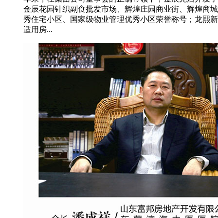
金辰花园针织副食批发市场、辉煌庄园商业街、辉煌商城
秀住宅小区、国家级物业管理优秀小区荣誉称号；龙熙新
适用房...