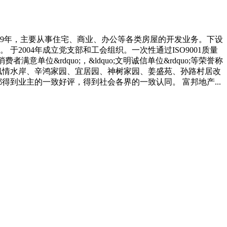
99年，主要从事住宅、商业、办公等各类房屋的开发业务。下设
004年成立党支部和工会组织。一次性通过ISO9001质量
费者满意单位&rdquo;，&ldquo;文明诚信单位&rdquo;等荣誉称
枫情水岸、辛鸿家园、宜居园、神树家园、姜盛苑、孙路村居改
到业主的一致好评，得到社会各界的一致认同。 富邦地产...