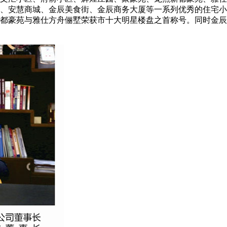
、安慧商城、金辰美食街、金辰商务大厦等一系列优秀的住宅小
都豪苑与雅仕方舟俪墅荣获市十大明星楼盘之首称号。同时金辰