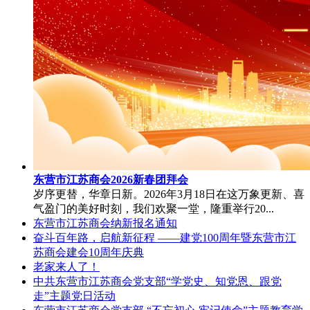
东营市江苏商会2026新春团拜会
岁序更替，华章日新。2026年3月18日在这万象更新、喜
气盈门的美好时刻，我们欢聚一堂，隆重举行20...
东营市江苏商会纳新报名通知
奋斗百年路，启航新征程 ——建党100周年暨东营市江
苏商会建会10周年庆典
老家来人了！
中共东营市江苏商会党支部“学党史、知党恩、跟党
走”主题党日活动