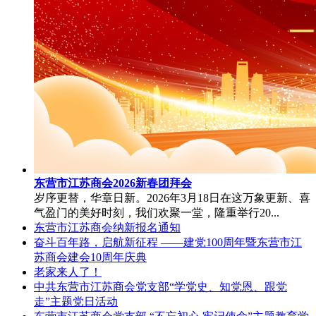
东营市江苏商会2026新春团拜会
岁序更替，华章日新。2026年3月18日在这万象更新、喜
气盈门的美好时刻，我们欢聚一堂，隆重举行20...
东营市江苏商会纳新报名通知
奋斗百年路，启航新征程 ——建党100周年暨东营市江
苏商会建会10周年庆典
老家来人了！
中共东营市江苏商会党支部“学党史、知党恩、跟党
走”主题党日活动