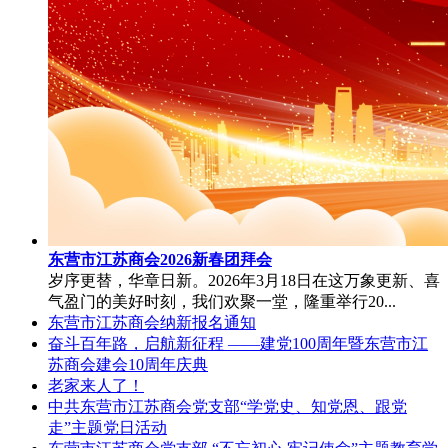
东营市江苏商会2026新春团拜会
岁序更替，华章日新。2026年3月18日在这万象更新、喜
气盈门的美好时刻，我们欢聚一堂，隆重举行20...
东营市江苏商会纳新报名通知
奋斗百年路，启航新征程 ——建党100周年暨东营市江
苏商会建会10周年庆典
老家来人了！
中共东营市江苏商会党支部“学党史、知党恩、跟党
走”主题党日活动